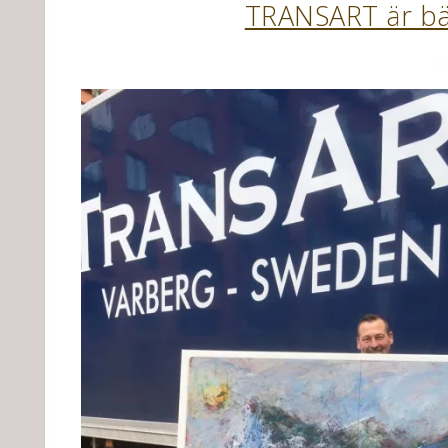
TRANSART är bäs
12