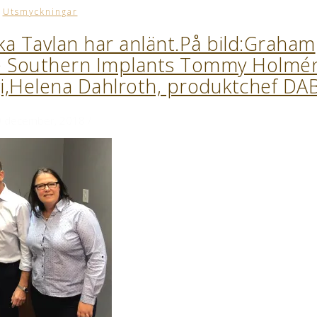
Utsmyckningar
ka Tavlan har anlänt.På bild:Graham
re Southern Implants Tommy Holmé
gi,Helena Dahlroth, produktchef DA
 december, 2018
/