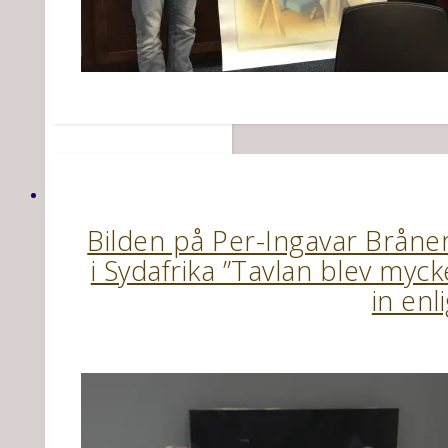
Bilden på Per-Ingavar Brånem
i Sydafrika ”Tavlan blev my
in enl
10