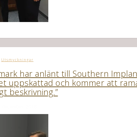
Utsmyckningar
ark har anlänt till Southern Impla
cket uppskattad och kommer att ram
igt beskrivning.”
 december, 2018
/