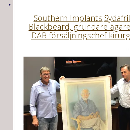
Southern Implants,Sydafri
Blackbeard, grundare äga
DAB försäljningschef kirur
10