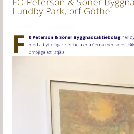
FO Peterson & Söner Byggnad
Lundby Park, brf Göthe.
2 januari, 2020
/
No Comments
F
0 Peterson & Söner Byggnadsaktiebolag
har by
med att ytterligare förhöja entréerna med konst.B
omöjliga att stjäla.