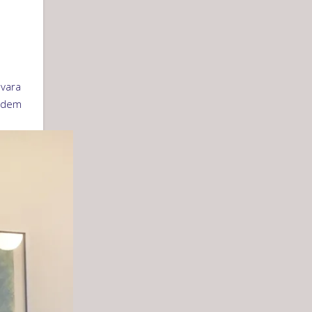
 vara
r dem