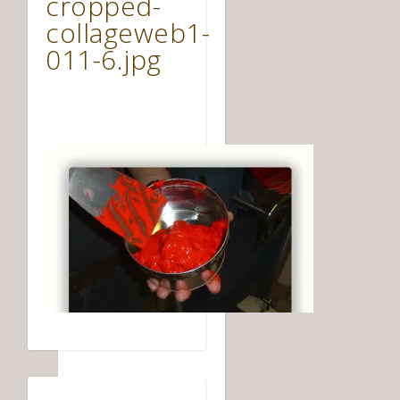
cropped-
collageweb1-
011-6.jpg
9 januari, 2020
/
No
Comments