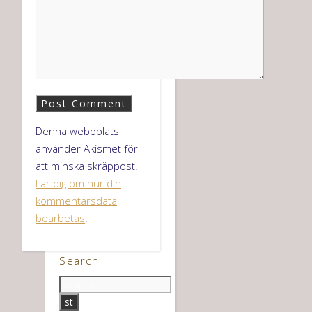
Denna webbplats
använder Akismet för
att minska skräppost.
Lär dig om hur din
kommentarsdata
bearbetas
.
Search