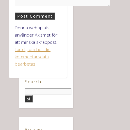
Denna webbplats
använder Akismet för
att minska skräppost.
Lär dig om hur din
kommentarsdata
bearbetas
.
Search
Archives