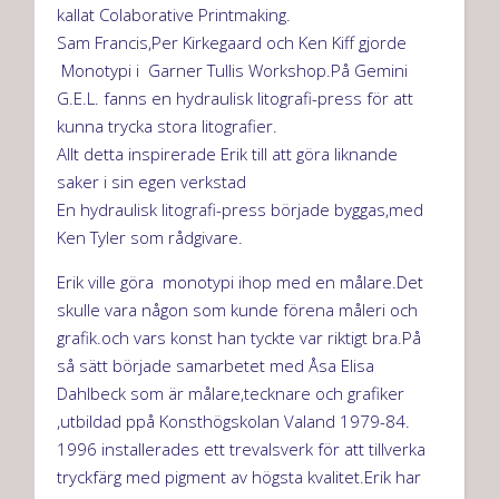
kallat Colaborative Printmaking.
Sam Francis,Per Kirkegaard och Ken Kiff gjorde
Monotypi i Garner Tullis Workshop.På Gemini
G.E.L. fanns en hydraulisk litografi-press för att
kunna trycka stora litografier.
Allt detta inspirerade Erik till att göra liknande
saker i sin egen verkstad
En hydraulisk litografi-press började byggas,med
Ken Tyler som rådgivare.
Erik ville göra monotypi ihop med en målare.Det
skulle vara någon som kunde förena måleri och
grafik.och vars konst han tyckte var riktigt bra.På
så sätt började samarbetet med Åsa Elisa
Dahlbeck som är målare,tecknare och grafiker
,utbildad ppå Konsthögskolan Valand 1979-84.
1996 installerades ett trevalsverk för att tillverka
tryckfärg med pigment av högsta kvalitet.Erik har