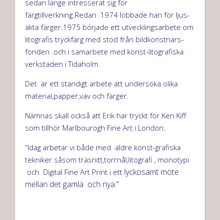
sedan länge intresserat sig för
färgtillverkning.Redan 1974 lobbade han för ljus-
äkta färger.1975 började ett utvecklingsarbete om
litografis tryckfärg med stöd från bildkonstnärs-
fonden .och i samarbete med konst-litografiska
verkstaden i Tidaholm.
Det är ett ständigt arbete att undersöka olika
material,papper,väv och färger.
Nämnas skall också att Erik har tryckt för Ken Kiff
som tillhör Marlbourogh Fine Art i London.
”Idag arbetar vi både med äldre konst-grafiska
tekniker såsom träsnitt,torrnål,litografi , monotypi
lyckosamt möte
och Digital Fine Art Print i ett
mellan det gamla och nya.”