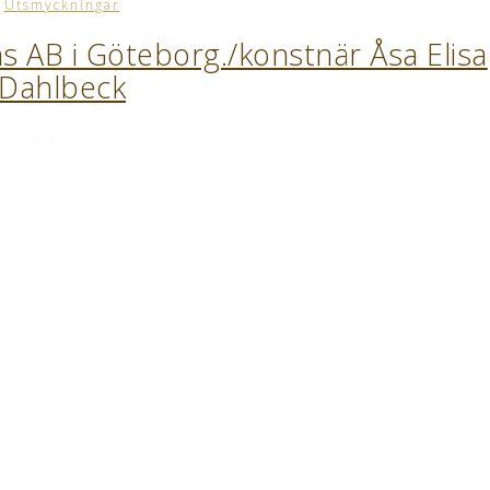
Utsmyckningar
s AB i Göteborg./konstnär Åsa Elisa
Dahlbeck
9 juni, 2018
/