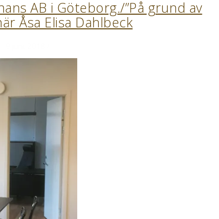
inans AB i Göteborg./”På grund av
är Åsa Elisa Dahlbeck
9 juni, 2018
/