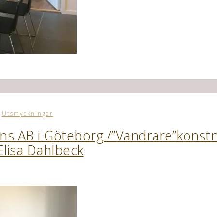
Utsmyckningar
ans AB i Göteborg./”Vandrare”konst
Elisa Dahlbeck
9 juni, 2018
/