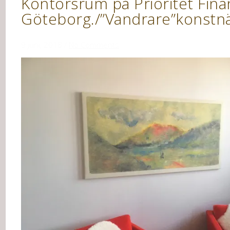
Kontorsrum på Prioritet Fina
Göteborg./”Vandrare”konstnä
9 juni, 2018
/
No Comments