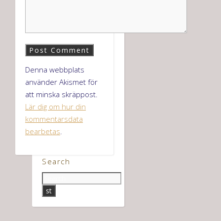
Denna webbplats
använder Akismet för
att minska skräppost.
Lär dig om hur din
kommentarsdata
bearbetas
.
Search